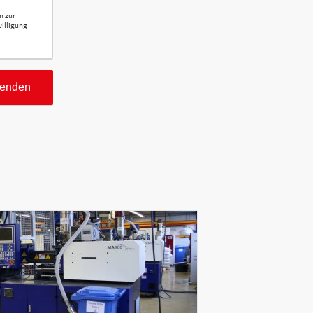
n zur
willigung
senden