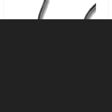
CLS 3 / CLS 4
Große Ausführung, CLS 3-2: zwei Verriegelungen, CLS 3-4: vier
Verriegelungen usw., Durchgehende Kolbenstange, Die CLS 3 und CLS 4
Ausführungen eignen sich dann, wenn die Mittelplatte ausreichend (ab
250 mm bzw. ab 400 mm) dimensioniert ist.